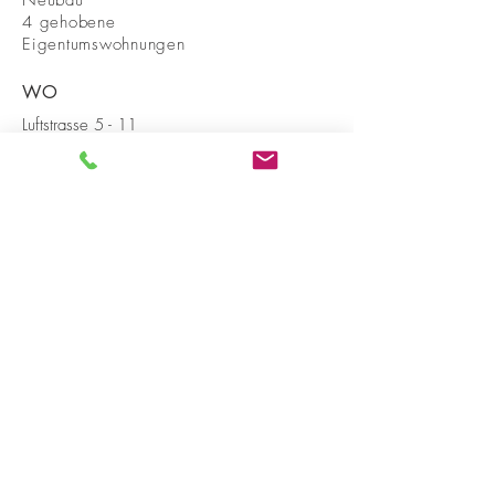
Neubau
4 gehobene
Eigentumswohnungen
WO
Luftstrasse 5 - 11
8706 Meilen
WANN
2015
BAUHERRSCHAFT
Investor
Mark Desor Architekt FH SIA
Probusweg 11
8057 Zürich