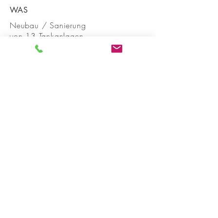
WAS
Neubau / Sanierung
von 13 Tankanlagen
WO
Aktuelle Anlage in Lonay
Weitere in ganzer Schweiz
WANN
2018 - 2019
Mark Desor Architekt FH SIA
Probusweg 11
8057 Zürich
+41 79 634 68 22