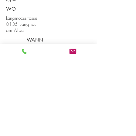
WO
Langmoosstrasse
8135 Langnau
a
m Albis
WANN
2009
BAUHERRSCHAFT
Erbengemeinschaft
Mark Desor Architekt FH SIA
Probusweg 11
8057 Zürich